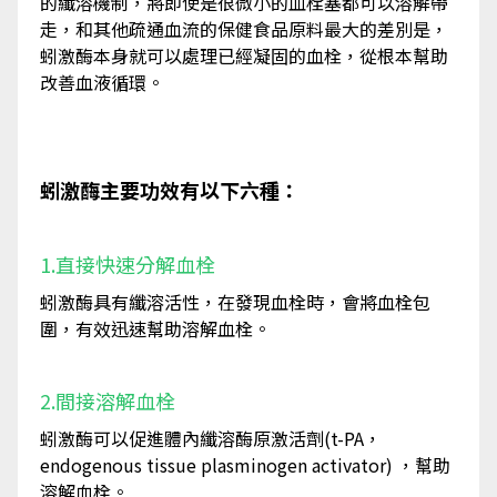
的纖溶機制，將即使是很微小的血栓塞都可以溶解帶
走，和其他疏通血流的保健食品原料最大的差別是，
蚓激酶本身就可以處理已經凝固的血栓，從根本幫助
改善血液循環。
蚓激酶主要功效有以下六種：
1.直接快速分解血栓
蚓激酶具有纖溶活性，在發現血栓時，會將血栓包
圍，有效迅速幫助溶解血栓。
2.間接溶解血栓
蚓激酶可以促進體內纖溶酶原激活劑(t-PA，
endogenous tissue plasminogen activator) ，幫助
溶解血栓。