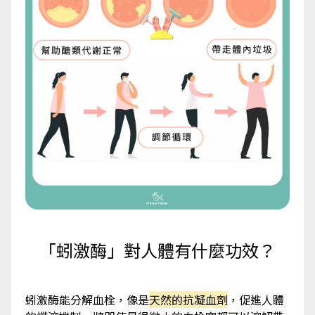
「蚓激酶」對人體有什麼功效？
蚓激酶能分解血栓，像是
天然的抗凝血劑
，促進人體