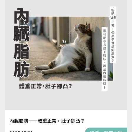
內臟脂肪——體重正常，肚子卻凸？