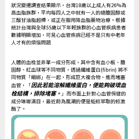
狀況變遷調查結果顯示，台灣18歲以上成人有26%為
高血脂族群，平均每四人之中就有一人的總膽固醇或
三酸甘油脂超標，或正在服用降血脂藥物治療。根據
統計台灣與全球55歲以下年輕族群的心血管疾病患者
數據明顯增加，可見心血管疾病已經不是只有中老年
人才有的煩惱問題
人體的血栓並非單一成分形成，其中含有血小板、膽
固醇、紅血球等不同物質，透過纖維蛋白(fibrin) 將不
同物質「綑綁」在一起，形成巨大複合物，進而堵塞
因此若能溶解纖維蛋白，便能夠破壞血
血管，「
栓結構，排除堵塞。
」而市面上針對心血管保健的
成分琳瑯滿目，最近蔚為風潮的便是蚯蚓萃取的蚓激
酶了。