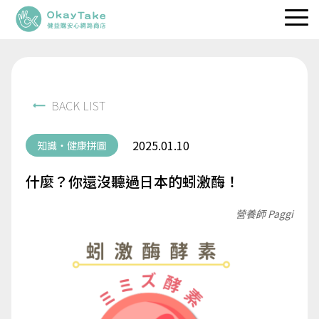
職人維生素
專利保健品
BACK LIST
品牌理念
2025.01.10
知識・健康拼圖
健益快訊
什麼？你還沒聽過日本的蚓激酶！
服務據點
營養師 Paggi
立即選購