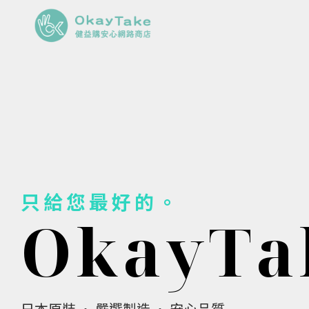
只給您最好的。
O
k
a
y
T
a
日本原裝 · 嚴選製造 · 安心品質