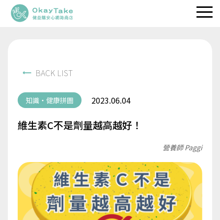
職人維生素
專利保健品
BACK LIST
品牌理念
2023.06.04
知識・健康拼圖
健益快訊
維生素C不是劑量越高越好！
服務據點
營養師 Paggi
立即選購