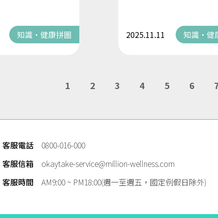
知識・健康拼圖
2025.11.11
知識・健
1
2
3
4
5
6
客服電話
0800-016-000
客服信箱
okaytake-service@million-wellness.com
客服時間
AM9:00 ~ PM18:00(週一至週五，國定例假日除外)