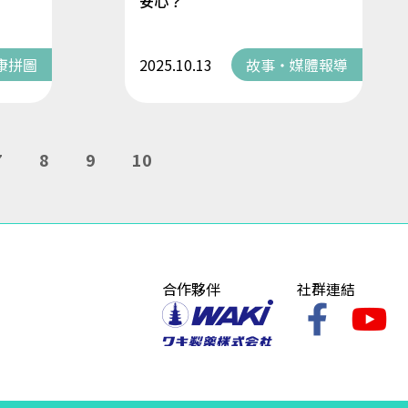
安心？
康拼圖
2025.10.13
故事・媒體報導
7
8
9
10
合作夥伴
社群連結