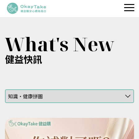
職人維生素
What's New
專利保健品
品牌理念
健益快訊
健益快訊
服務據點
立即選購