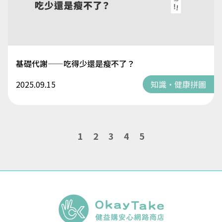
基礎代謝——吃得少還是瘦不了？
2025.09.15
知識・健康拼圖
1
2
3
4
5