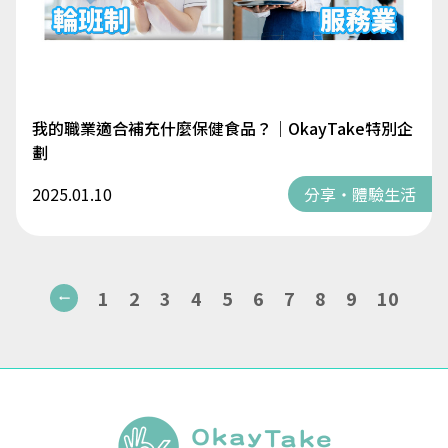
我的職業適合補充什麼保健食品？｜OkayTake特別企
劃
2025.01.10
分享・體驗生活
1
2
3
4
5
6
7
8
9
10