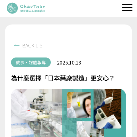
職人維生素
專利保健品
BACK LIST
品牌理念
2025.10.13
故事・媒體報導
健益快訊
為什麼選擇「日本藥廠製造」更安心？
服務據點
立即選購