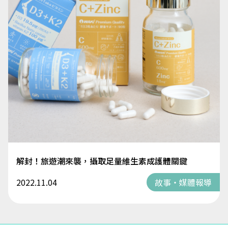
解封！旅遊潮來襲，攝取足量維生素成護體關鍵
2022.11.04
故事・媒體報導