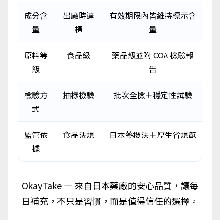
成分含
出廠時達
有效期限內皆維持標示含
量
標
量
原料等
食品級
藥品級並附 COA 檢驗報
級
告
檢驗方
抽樣檢驗
批次全檢＋穩定性試驗
式
監管依
食品法規
日本藥機法＋厚生省規範
據
OkayTake — 來自日本藥廠的安心品質，讓每
日補充，不只是習慣，而是值得信任的選擇。