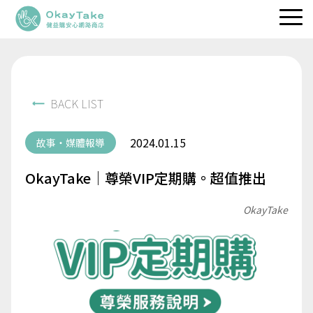
職人維生素
專利保健品
BACK LIST
品牌理念
2024.01.15
故事・媒體報導
健益快訊
OkayTake｜尊榮VIP定期購。超值推出
服務據點
OkayTake
立即選購