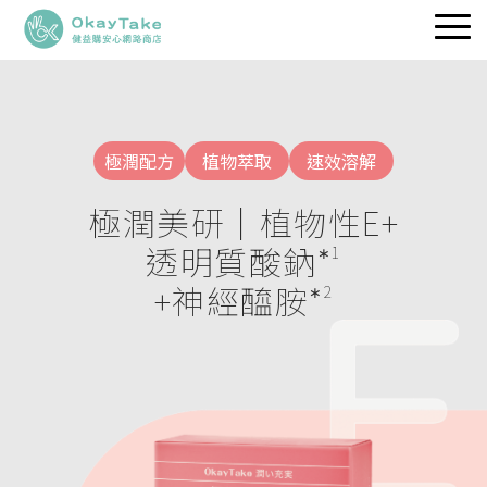
職人維生素
專利保健品
極潤配方
植物萃取
速效溶解
品牌理念
極潤美研｜植物性E+
健益快訊
透明質酸鈉
∗1
+神經醯胺
∗2
服務據點
立即選購