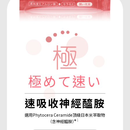
極めて速い
速吸收神經醯胺
選用Phytocera Ceramide頂級日本米萃取物
∗1
（含神經醯胺）