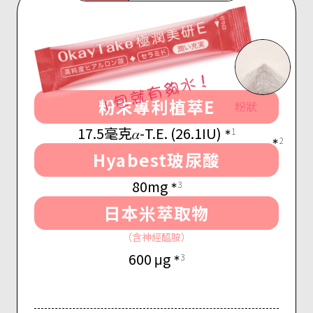
粉末專利植萃E
粉狀
17.5毫克𝛼-T.E. (26.1IU)
∗1
∗2
Hyabest玻尿酸
80mg
∗3
日本米萃取物
（含神經醯胺）
600 μg
∗3