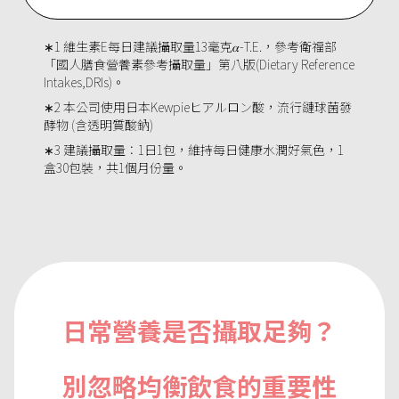
∗1 維生素E每日建議攝取量13毫克𝛼-T.E.，參考衛福部
「國人膳食營養素參考攝取量」第八版(Dietary Reference
Intakes,DRIs)。
∗2 本公司使用日本Kewpieヒアルロン酸，流行鏈球菌發
酵物 (含透明質酸鈉)
∗3 建議攝取量：1日1包，維持每日健康水潤好氣色，1
盒30包裝，共1個月份量。
日常營養是否攝取足夠？
別忽略均衡飲食的重要性