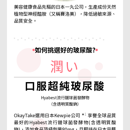
美容健康食品先驅的日本一丸公司，生產成份天然
植物型神經醯胺（又稱賽洛美），降低過敏來源、
品質安全。
如何挑選好的玻尿酸?
潤い
口服超純玻尿酸
Hyabest流行鏈球菌發酵物
（含透明質酸鈉）
∗1
OkayTake選用日本Kewpie公司
享譽全球品質
最好的Hyabest流行鏈球菌發酵物(含透明質酸
鈉)，添加食品頂級劑量80mg，且堅持在日本完整