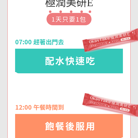
極
潤
美
研
E
1天只要1包
07:00 趕著出門去
配水快速吃
12:00 午餐時間到
飽餐後服用