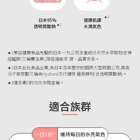
∗3
日本95%
健康肌膚
∗2
透明質酸鈉
水潤氣色
∗1美容健康食品先驅的日本一丸公司生產成份天然米萃取物含神
經醯胺(又稱賽洛美),降低過敏來 源、品質安全。
∗2日本丘比食品企業,為日本百年歷史的國際大型跨國公司,其高
分子玻尿酸又稱為Hyabest流行鏈球 菌發酵物(含透明質酸鈉)。
∗3維生素E的功效作用宣稱。
適合族群
∗
一日1包
維持每日的水亮氣色