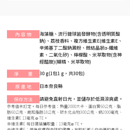
海藻糖、流行鏈球菌發酵物(含透明質酸
內 容 物
鈉)、荔枝香料、複方維生素E(維生素E、
辛烯基丁二酸鈉澱粉、微結晶狀α-纖維
素、二氧化矽)、檸檬酸、米萃取物(含神
經醯胺)(糊精、米萃取物)
30 g(1包1 g，共30包)
淨 重
日本奈良縣
原 產 地
請避免直射日光，並儲存於低濕涼爽處。
保存方法
參考值未訂定。每日參考值：熱量2000大卡、蛋白質60公克、脂
肪60公克、飽和脂肪18公克、碳水化合物300公克、鈉2000毫克、
維生素E 13毫克 α-TE。
※維生素E 每日建議攝取量：13毫克α-TE。
※維生素E：增進皮膚與血球的健康，有助於減少自由基的產生，