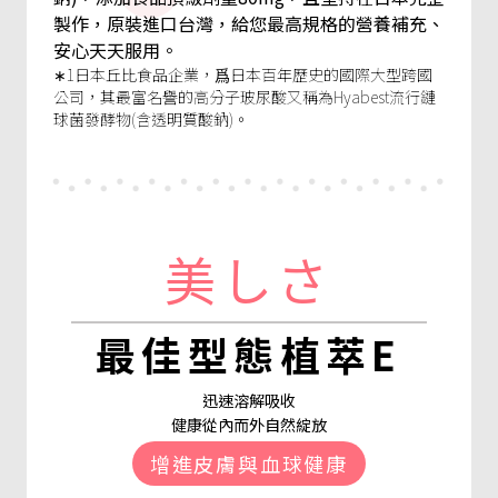
製作，原裝進口台灣，給您最高規格的營養補充、
安心天天服用。
∗1日本丘比食品企業，爲日本百年歷史的國際大型跨國
公司，其最富名譽的高分子玻尿酸又稱為Hyabest流行鏈
球菌發酵物(含透明質酸鈉)。
美しさ
最佳型態植萃E
迅速溶解吸收
健康從內而外自然綻放
增進皮膚與血球健康